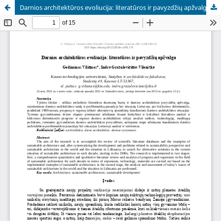
Darnios architektūros evoliucija: literatūros ir pavyzdžių apžvalga