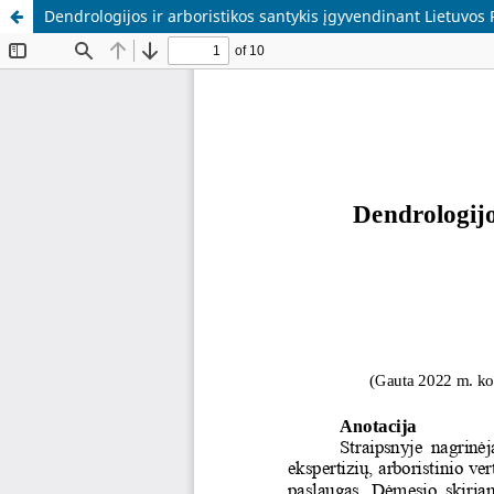
Dendrologijos ir arboristikos santykis įgyvendinant Lietuvos