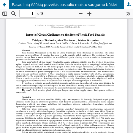
Pasaulinių iššūkių poveikis pasaulio maisto saugumo būklei