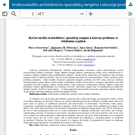
Kraštovaizdžio architektūros specialistų rengimo Lietuvoje problemos ir tobulinimo aspektai