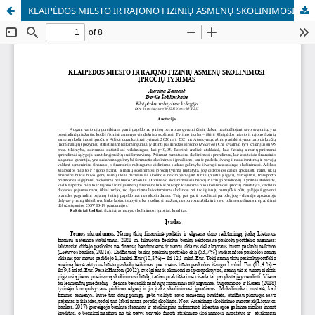
KLAIPĖDOS MIESTO IR RAJONO FIZINIŲ ASMENŲ SKOLINIMOSI ĮPROČIŲ TYRIMAS