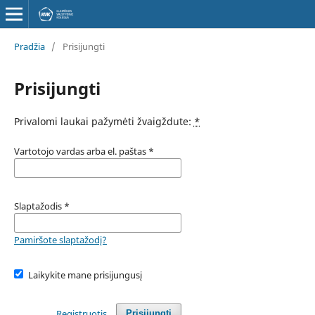
Pradžia
/
Prisijungti
Prisijungti
Privalomi laukai pažymėti žvaigždute:
*
Vartotojo vardas arba el. paštas
*
Slaptažodis
*
Pamiršote slaptažodį?
Laikykite mane prisijungusį
Registruotis
Prisijungti