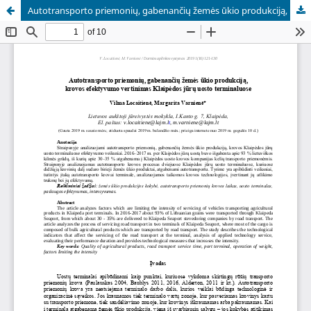
Autotransporto priemonių, gabenančių žemės ūkio produkciją, krovos efektyvumo vertinimas Klaipėdos jūrų uosto terminaluose