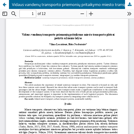
Vidaus vandenų transporto priemonių pritaikymo miesto transporto plėtrai patirtis užsienio šalyse