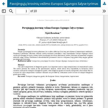
Pavojingųjų krovinių vežimo Europos Sąjungos šalyse tyrimas