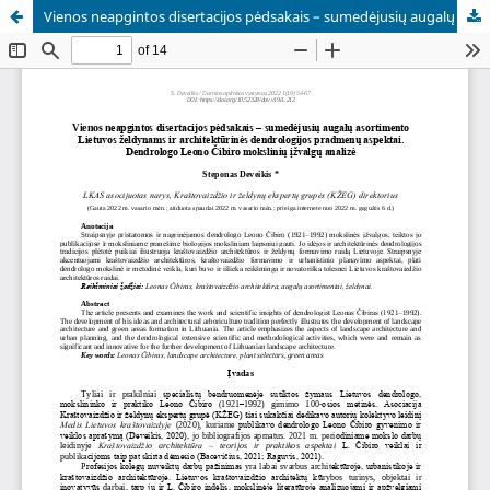
Vienos neapgintos disertacijos pėdsakais – sumedėjusių augalų asortimento Lietuvos želdynams ir architektūrinės dendrologijos pradmenų aspektai.