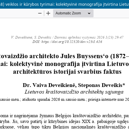
) veiklos ir kūrybos tyrimai: kolektyvinė monografija įtvirtina Lietu