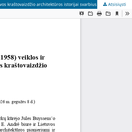
vos kraštovaizdžio architektūros istorijai svarbius faktus
Atsisiųsti