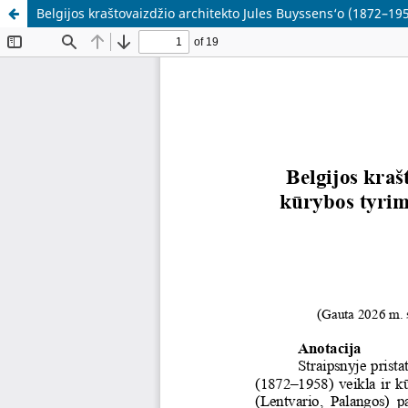
Belgijos kraštovaizdžio architekto Jules Buyssens‘o (1872–1958