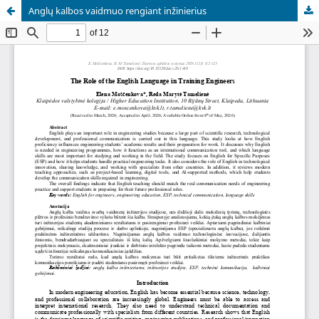
Anglų kalbos vaidmuo rengiant inžinierius