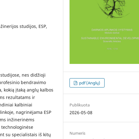
žinerijos studijos, ESP,
studijose, nes didžioji
 profesinio bendravimo
pdf (Anglų)
, kokią įtaką anglų kalbos
ms rezultatams ir
diniai kalbiniai
Publikuota
plinkoje, nagrinėjama ESP
2026-05-08
nėms inžinerinėms
 technologinėse
Numeris
t su specialistais iš kitų