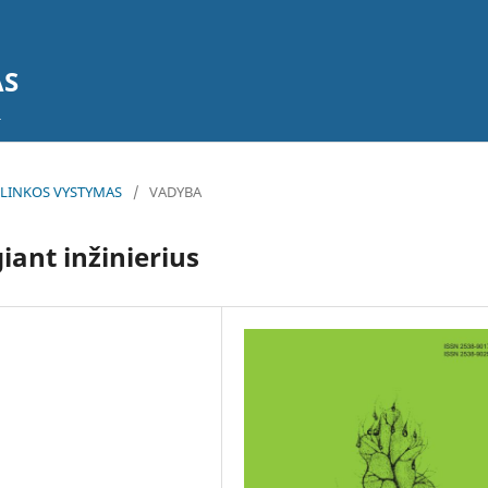
AS
 APLINKOS VYSTYMAS
/
VADYBA
ant inžinierius