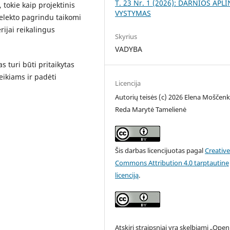
T. 23 Nr. 1 (2026): DARNIOS APL
tokie kaip projektinis
VYSTYMAS
telekto pagrindu taikomi
ijai reikalingus
Skyrius
VADYBA
 turi būti pritaikytas
eikiams ir padėti
Licencija
Autorių teisės (c) 2026 Elena Moščen
Reda Marytė Tamelienė
Šis darbas licencijuotas pagal
Creativ
Commons Attribution 4.0 tarptautinę
licenciją
.
Atskiri straipsniai yra skelbiami „Open