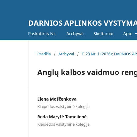
DARNIOS APLINKOS VYSTYM
Paskutinis Nr.
Archyvai
Skelbimai
Apie
Pradžia
/
Archyvai
/
T. 23 Nr. 1 (2026): DARNIOS
Anglų kalbos vaidmuo rengi
Elena Moščenkova
Klaipėdos valstybinė kolegija
Reda Marytė Tamelienė
Klaipėdos valstybinė kolegija