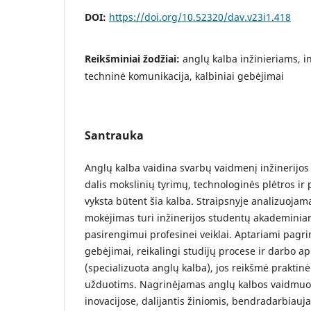
DOI:
https://doi.org/10.52320/dav.v23i1.418
Reikšminiai žodžiai:
anglų kalba inžinieriams, in
techninė komunikacija, kalbiniai gebėjimai
Santrauka
Anglų kalba vaidina svarbų vaidmenį inžinerijos 
dalis mokslinių tyrimų, technologinės plėtros ir
vyksta būtent šia kalba. Straipsnyje analizuojama
mokėjimas turi inžinerijos studentų akademinia
pasirengimui profesinei veiklai. Aptariami pagrin
gebėjimai, reikalingi studijų procese ir darbo a
(specializuota anglų kalba), jos reikšmė prakti
užduotims. Nagrinėjamas anglų kalbos vaidmuo
inovacijose, dalijantis žiniomis, bendradarbiaujan