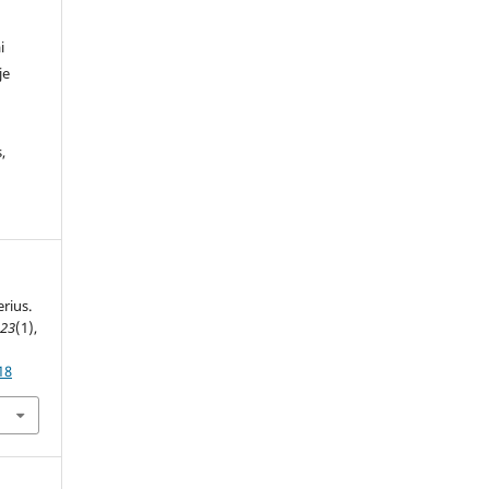
i
je
,
rius.
,
23
(1),
18