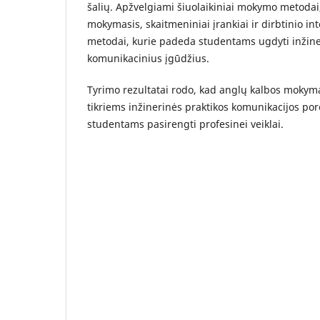
šalių. Apžvelgiami šiuolaikiniai mokymo metodai, 
mokymasis, skaitmeniniai įrankiai ir dirbtinio in
metodai, kurie padeda studentams ugdyti inžiner
komunikacinius įgūdžius.
Tyrimo rezultatai rodo, kad anglų kalbos mokymas
tikriems inžinerinės praktikos komunikacijos por
studentams pasirengti profesinei veiklai.