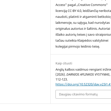
Access“ pagal „Creative Commons“
licenciją CC-BY 4.0, leidžiančią neribota
naudoti, platinti ir atgaminti betkokio
laikmenoje, su sąlyga, kad nurodytas
originalus autorius ir šaltinis. Autoriai
išlaiko autorių teises į savo straipsnius
tačiau suteikia Klaipėdos valstybinei
kolegijai pirmojo leidinio teisę.
Kaip cituoti
Anglų kalbos vaidmuo rengiant inžinie
(2026).
DARNIOS APLINKOS VYSTYMAS
112-123.
https://doi.org/10.52320/dav.v23i1.4
Daugiau citavimo formatų