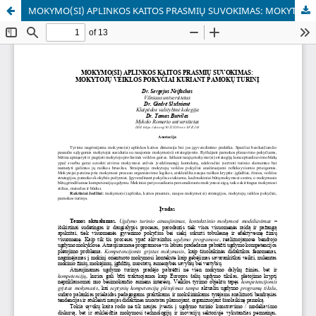
MOKYMO(SI) APLINKOS KAITOS PRASMIŲ SUVOKIMAS: MOKYTOJŲ VEIKLOS POKYČIAI KURIANT PAMOKŲ TURINĮ