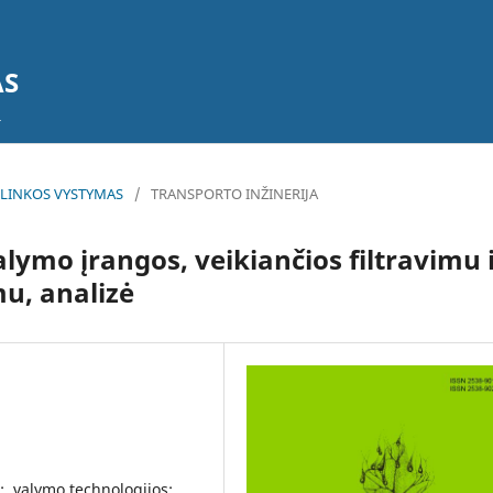
AS
 APLINKOS VYSTYMAS
/
TRANSPORTO INŽINERIJA
lymo įrangos, veikiančios filtravimu 
mu, analizė
, valymo technologijos;,