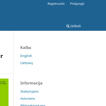
Registruotis
Prisijungti
Ieškoti
Kalba
ir
English
Lietuvių
Informacija
Skaitytojams
Autoriams
Bibliotekininkams