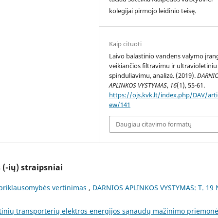
kolegijai pirmojo leidinio teisę.
Kaip cituoti
Laivo balastinio vandens valymo įran
veikiančios filtravimu ir ultravioletiniu
spinduliavimu, analizė. (2019).
DARNI
APLINKOS VYSTYMAS
,
16
(1), 55-61.
https://ojs.kvk.lt/index.php/DAV/arti
ew/141
Daugiau citavimo formatų
(-ių) straipsniai
o priklausomybės vertinimas
,
DARNIOS APLINKOS VYSTYMAS: T. 19 
tinių transporterių elektros energijos sąnaudų mažinimo priemon