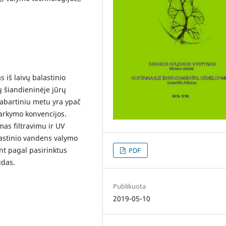
 iš laivų balastinio
 šiandieninėje jūrų
dabartiniu metu yra ypač
varkymo konvencijos.
mas filtravimu ir UV
lastinio vandens valymo
nt pagal pasirinktus
PDF
udas.
Publikuota
2019-05-10