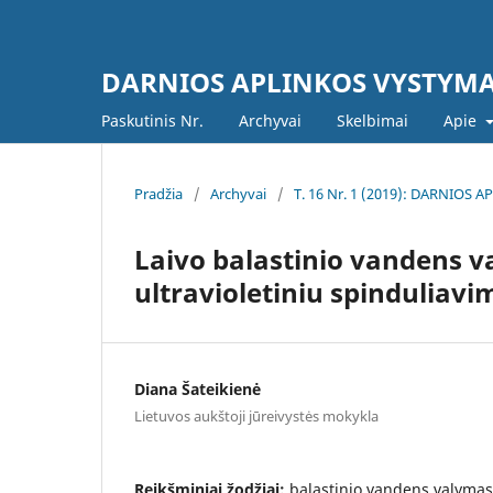
DARNIOS APLINKOS VYSTYM
Paskutinis Nr.
Archyvai
Skelbimai
Apie
Pradžia
/
Archyvai
/
T. 16 Nr. 1 (2019): DARNIOS
Laivo balastinio vandens va
ultravioletiniu spinduliavi
Diana Šateikienė
Lietuvos aukštoji jūreivystės mokykla
Reikšminiai žodžiai:
balastinio vandens valymas;