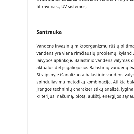
filtravimas;, UV sistemos;
Santrauka
Vandens invazinių mikroorganizmų rūšių plitimas
vandens yra viena rimčiausių problemų, kylančių
laivybos aplinkoje. Balastinio vandens valymas 
aktualus dėl įsigaliojusios Balastinių vandenų t
Straipsnyje išanalizuota balastinio vandens valy
spinduliavimu metodikų kombinacija. Atlikta ba
įrangos techninių charakteristikų analizė, lygina
kriterijus: našumą, plotą, aukštį, energijos sąna