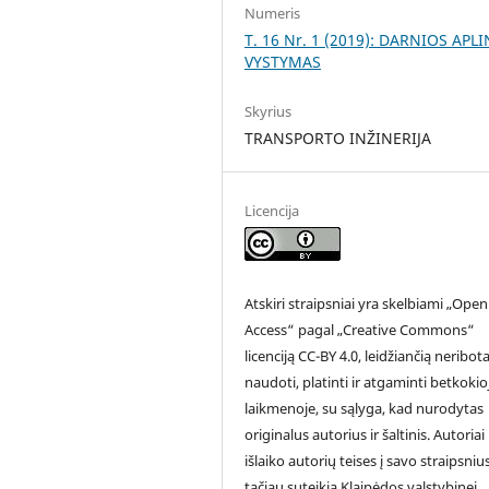
Numeris
T. 16 Nr. 1 (2019): DARNIOS APL
VYSTYMAS
Skyrius
TRANSPORTO INŽINERIJA
Licencija
Atskiri straipsniai yra skelbiami „Open
Access“ pagal „Creative Commons“
licenciją CC-BY 4.0, leidžiančią neribota
naudoti, platinti ir atgaminti betkokio
laikmenoje, su sąlyga, kad nurodytas
originalus autorius ir šaltinis. Autoriai
išlaiko autorių teises į savo straipsnius
tačiau suteikia Klaipėdos valstybinei