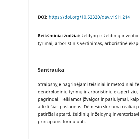
DOI:
https://doi.org/10.52320/dav.v19i1.214
Reikšminiai žodžiai:
želdynų ir želdinių inventor
tyrimai, arboristinis vertinimas, arboristinė eksp
Santrauka
Straipsnyje nagrinėjami teisiniai ir metodiniai ž
dendrologinių tyrimų ir arboristinių ekspertizių,
pagrindai. Teikiamos įžvalgos ir pasiūlymai, kaip
atlikti šias paslaugas. Dėmesio skiriama realiai pr
patirčiai aptarti, želdinių ir želdynų inventorizav
principams formuluoti.