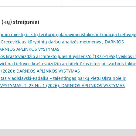
(-ių) straipsniai
ginio miestų ir kitų teritorijų planavimo ištakos ir tradicija Lietuvoje
ro Grecevičiaus kūrybinių darbų analizės metmenys
,
DARNIOS
: DARNIOS APLINKOS VYSTYMAS
jos kraštovaizdžio architekto Jules Buyssens‘o (1872–1958) veiklos i
virtina Lietuvos kraštovaizdžio architektūros istorijai svarbius fakt
1 (2026): DARNIOS APLINKOS VYSTYMAS
itas Vladislavski-Padalka – talentingas parkų Pietų Ukrainoje ir
YSTYMAS: T. 23 Nr. 1 (2026): DARNIOS APLINKOS VYSTYMAS