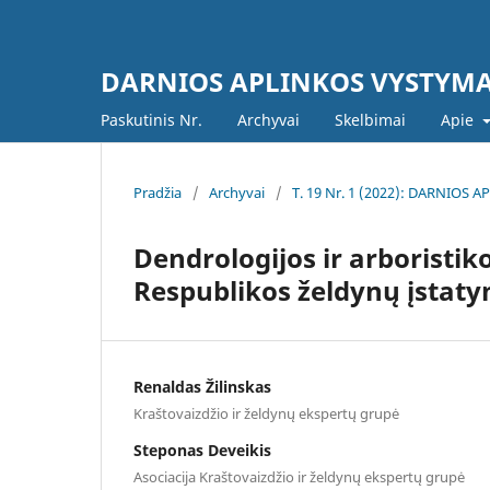
DARNIOS APLINKOS VYSTYM
Paskutinis Nr.
Archyvai
Skelbimai
Apie
Pradžia
/
Archyvai
/
T. 19 Nr. 1 (2022): DARNIOS
Dendrologijos ir arboristik
Respublikos želdynų įstat
Renaldas Žilinskas
Kraštovaizdžio ir želdynų ekspertų grupė
Steponas Deveikis
Asociacija Kraštovaizdžio ir želdynų ekspertų grupė