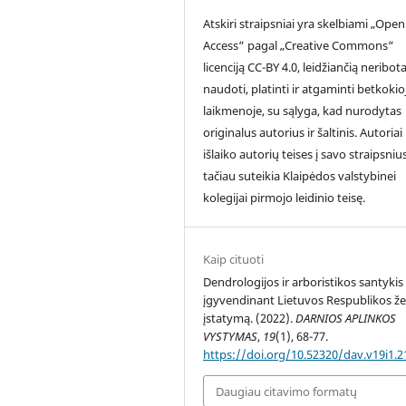
Atskiri straipsniai yra skelbiami „Open
Access“ pagal „Creative Commons“
licenciją CC-BY 4.0, leidžiančią neribota
naudoti, platinti ir atgaminti betkokio
laikmenoje, su sąlyga, kad nurodytas
originalus autorius ir šaltinis. Autoriai
išlaiko autorių teises į savo straipsnius
tačiau suteikia Klaipėdos valstybinei
kolegijai pirmojo leidinio teisę.
Kaip cituoti
Dendrologijos ir arboristikos santykis
įgyvendinant Lietuvos Respublikos ž
įstatymą. (2022).
DARNIOS APLINKOS
VYSTYMAS
,
19
(1), 68-77.
https://doi.org/10.52320/dav.v19i1.2
Daugiau citavimo formatų