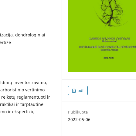
izacija, dendrologiniai
ertizė
eldinių inventorizavimo,
 arboristinio vertinimo
pdf
 reikėtų reglamentuoti ir
aktikai ir tarptautinei
imo ir ekspertizių
Publikuota
2022-05-06