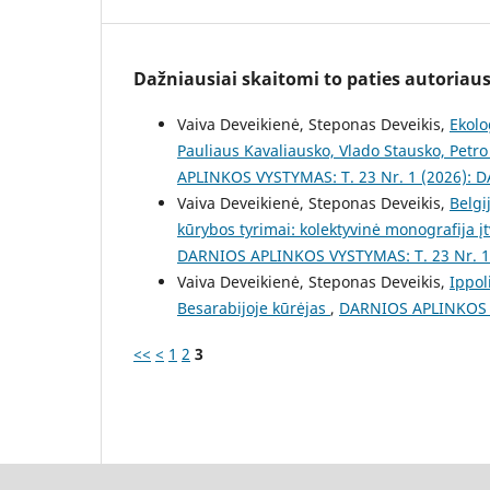
Dažniausiai skaitomi to paties autoriaus 
Vaiva Deveikienė, Steponas Deveikis,
Ekolo
Pauliaus Kavaliausko, Vlado Stausko, Pet
APLINKOS VYSTYMAS: T. 23 Nr. 1 (2026)
Vaiva Deveikienė, Steponas Deveikis,
Belgi
kūrybos tyrimai: kolektyvinė monografija įt
DARNIOS APLINKOS VYSTYMAS: T. 23 Nr. 
Vaiva Deveikienė, Steponas Deveikis,
Ippol
Besarabijoje kūrėjas
,
DARNIOS APLINKOS V
<<
<
1
2
3