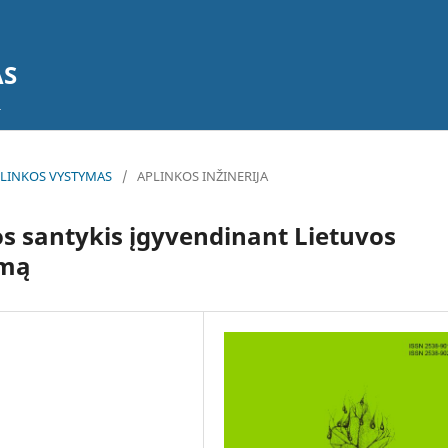
AS
 APLINKOS VYSTYMAS
/
APLINKOS INŽINERIJA
os santykis įgyvendinant Lietuvos
ymą