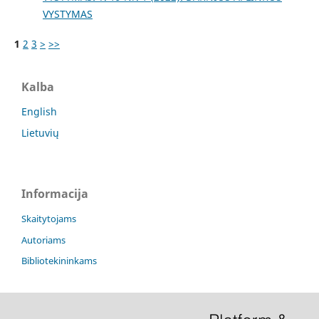
VYSTYMAS
1
2
3
>
>>
Kalba
English
Lietuvių
Informacija
Skaitytojams
Autoriams
Bibliotekininkams