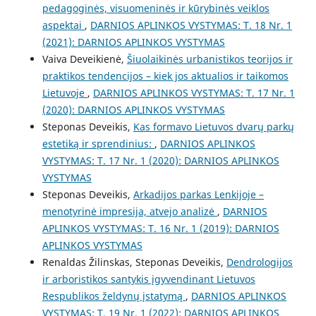
pedagoginės, visuomeninės ir kūrybinės veiklos
aspektai
,
DARNIOS APLINKOS VYSTYMAS: T. 18 Nr. 1
(2021): DARNIOS APLINKOS VYSTYMAS
Vaiva Deveikienė,
Šiuolaikinės urbanistikos teorijos ir
praktikos tendencijos – kiek jos aktualios ir taikomos
Lietuvoje
,
DARNIOS APLINKOS VYSTYMAS: T. 17 Nr. 1
(2020): DARNIOS APLINKOS VYSTYMAS
Steponas Deveikis,
Kas formavo Lietuvos dvarų parkų
estetiką ir sprendinius:
,
DARNIOS APLINKOS
VYSTYMAS: T. 17 Nr. 1 (2020): DARNIOS APLINKOS
VYSTYMAS
Steponas Deveikis,
Arkadijos parkas Lenkijoje –
menotyrinė impresija, atvejo analizė
,
DARNIOS
APLINKOS VYSTYMAS: T. 16 Nr. 1 (2019): DARNIOS
APLINKOS VYSTYMAS
Renaldas Žilinskas, Steponas Deveikis,
Dendrologijos
ir arboristikos santykis įgyvendinant Lietuvos
Respublikos želdynų įstatymą
,
DARNIOS APLINKOS
VYSTYMAS: T. 19 Nr. 1 (2022): DARNIOS APLINKOS