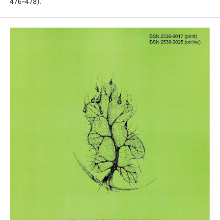
476–478).