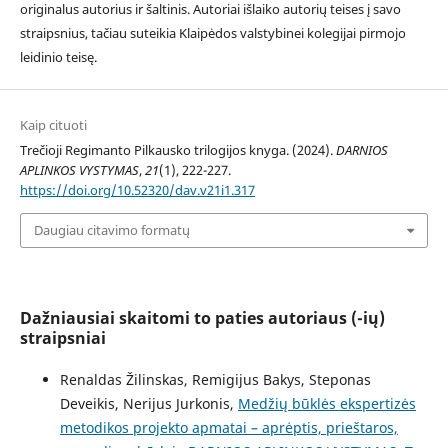
originalus autorius ir šaltinis. Autoriai išlaiko autorių teises į savo
straipsnius, tačiau suteikia Klaipėdos valstybinei kolegijai pirmojo
leidinio teisę.
Kaip cituoti
Trečioji Regimanto Pilkausko trilogijos knyga. (2024).
DARNIOS
APLINKOS VYSTYMAS
,
21
(1), 222-227.
https://doi.org/10.52320/dav.v21i1.317
Daugiau citavimo formatų
Dažniausiai skaitomi to paties autoriaus (-ių)
straipsniai
Renaldas Žilinskas, Remigijus Bakys, Steponas
Deveikis, Nerijus Jurkonis,
Medžių būklės ekspertizės
metodikos projekto apmatai – aprėptis, prieštaros,