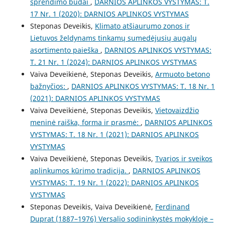
sprendimo būdai
,
DARNIOS APLINKOS VYSTYMAS: T.
17 Nr. 1 (2020): DARNIOS APLINKOS VYSTYMAS
Steponas Deveikis,
Klimato atšiaurumo zonos ir
Lietuvos želdynams tinkamų sumedėjusių augalų
asortimento paieška
,
DARNIOS APLINKOS VYSTYMAS:
T. 21 Nr. 1 (2024): DARNIOS APLINKOS VYSTYMAS
Vaiva Deveikienė, Steponas Deveikis,
Armuoto betono
bažnyčios:
,
DARNIOS APLINKOS VYSTYMAS: T. 18 Nr. 1
(2021): DARNIOS APLINKOS VYSTYMAS
Vaiva Deveikienė, Steponas Deveikis,
Vietovaizdžio
meninė raiška, forma ir prasmė:
,
DARNIOS APLINKOS
VYSTYMAS: T. 18 Nr. 1 (2021): DARNIOS APLINKOS
VYSTYMAS
Vaiva Deveikienė, Steponas Deveikis,
Tvarios ir sveikos
aplinkumos kūrimo tradicija.
,
DARNIOS APLINKOS
VYSTYMAS: T. 19 Nr. 1 (2022): DARNIOS APLINKOS
VYSTYMAS
Steponas Deveikis, Vaiva Deveikienė,
Ferdinand
Duprat (1887–1976) Versalio sodininkystės mokykloje –