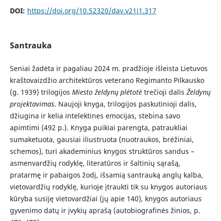
DOI:
https://doi.org/10.52320/dav.v21i1.317
Santrauka
Seniai žadėta ir pagaliau 2024 m. pradžioje išleista Lietuvos
kraštovaizdžio architektūros veterano Regimanto Pilkausko
(g. 1939) trilogijos
Miesto želdynų plėtotė
trečioji dalis
Želdynų
projektavimas
. Naujoji knyga, trilogijos paskutinioji dalis,
džiugina ir kelia intelektines emocijas, stebina savo
apimtimi (492 p.). Knyga puikiai parengta, patraukliai
sumaketuota, gausiai iliustruota (nuotraukos, brėžiniai,
schemos), turi akademinius knygos struktūros sandus –
asmenvardžių rodyklę, literatūros ir šaltinių sąrašą,
pratarmę ir pabaigos žodį, išsamią santrauką anglų kalba,
vietovardžių rodyklę, kurioje įtraukti tik su knygos autoriaus
kūryba susiję vietovardžiai (jų apie 140), knygos autoriaus
gyvenimo datų ir įvykių aprašą (autobiografinės žinios, p.