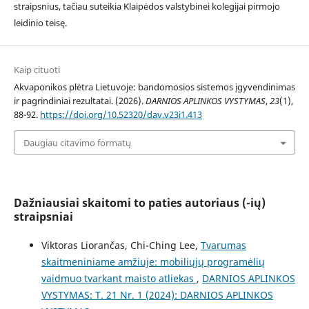
straipsnius, tačiau suteikia Klaipėdos valstybinei kolegijai pirmojo
leidinio teisę.
Kaip cituoti
Akvaponikos plėtra Lietuvoje: bandomosios sistemos įgyvendinimas
ir pagrindiniai rezultatai. (2026).
DARNIOS APLINKOS VYSTYMAS
,
23
(1),
88-92.
https://doi.org/10.52320/dav.v23i1.413
Daugiau citavimo formatų
Dažniausiai skaitomi to paties autoriaus (-ių)
straipsniai
Viktoras Liorančas, Chi-Ching Lee,
Tvarumas
skaitmeniniame amžiuje: mobiliųjų programėlių
vaidmuo tvarkant maisto atliekas
,
DARNIOS APLINKOS
VYSTYMAS: T. 21 Nr. 1 (2024): DARNIOS APLINKOS