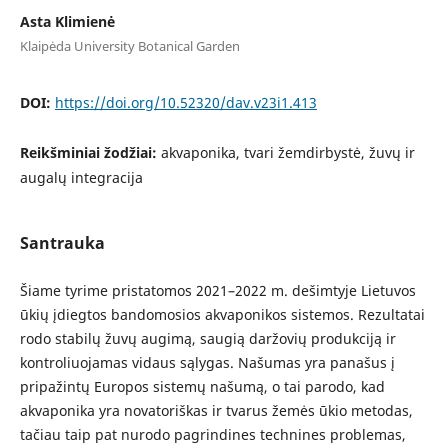
Asta Klimienė
Klaipėda University Botanical Garden
DOI:
https://doi.org/10.52320/dav.v23i1.413
Reikšminiai žodžiai:
akvaponika, tvari žemdirbystė, žuvų ir
augalų integracija
Santrauka
Šiame tyrime pristatomos 2021–2022 m. dešimtyje Lietuvos
ūkių įdiegtos bandomosios akvaponikos sistemos. Rezultatai
rodo stabilų žuvų augimą, saugią daržovių produkciją ir
kontroliuojamas vidaus sąlygas. Našumas yra panašus į
pripažintų Europos sistemų našumą, o tai parodo, kad
akvaponika yra novatoriškas ir tvarus žemės ūkio metodas,
tačiau taip pat nurodo pagrindines technines problemas,