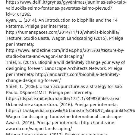
https://www.delfi.lt/grynas/gyvenimas/jaunimas-sako-taip-
vaiduoklis-seimo-fontanas-paverstas-kaimo-pieva.d?
id=61612965
Ryan, C. (2014). An Introduction to biophilia and the 14
Patterns. Prieiga per internetą:
http://humanspaces.com/2014/11/10/what-is-biophilia/
Texture: Studio Basta. Wagon Landscaping (2015). Prieiga
per internetą:
http://www.landezine.com/index.php/2015/03/texture-by-
studio-basta-and-wagon-landscaping/
Thiel, S. (2015). Biophilia will definitely change your way of
designing forever: Landscape Architects Network. Prieiga
per internetą: http://landarchs.com/biophilia-definitely-
change-designing-forever/
Shieh, L. (2006). Urban acupuncture as a strategy for São
Paulo. DSpace@MIT. Prieiga per internetą:
https://dspace.mit.edu/handle/1721.1/34983#files-area
Urbanistinė akupunktūra. (2016). Prieiga per internetą:
https://lt.wikipedia.org/wiki/Urbanistin%C4%97_akupunkt%C5
Wagon Landscaping. Landezine International Landscape
Award. (2016). Prieiga per internetą: http://landezine-
award.com/wagon-landscaping/
Wagon-Landscaping. (2017). Prieiga per internetą: