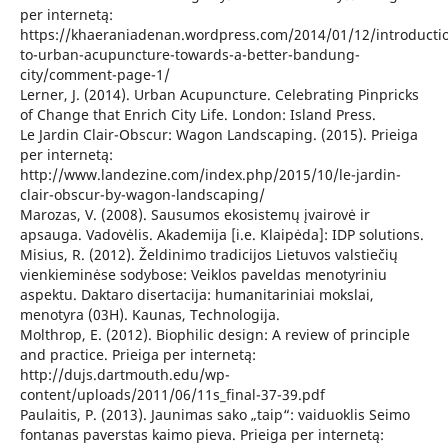
per internetą:
https://khaeraniadenan.wordpress.com/2014/01/12/introducti
to-urban-acupuncture-towards-a-better-bandung-
city/comment-page-1/
Lerner, J. (2014). Urban Acupuncture. Celebrating Pinpricks
of Change that Enrich City Life. London: Island Press.
Le Jardin Clair-Obscur: Wagon Landscaping. (2015). Prieiga
per internetą:
http://www.landezine.com/index.php/2015/10/le-jardin-
clair-obscur-by-wagon-landscaping/
Marozas, V. (2008). Sausumos ekosistemų įvairovė ir
apsauga. Vadovėlis. Akademija [i.e. Klaipėda]: IDP solutions.
Misius, R. (2012). Želdinimo tradicijos Lietuvos valstiečių
vienkieminėse sodybose: Veiklos paveldas menotyriniu
aspektu. Daktaro disertacija: humanitariniai mokslai,
menotyra (03H). Kaunas, Technologija.
Molthrop, E. (2012). Biophilic design: A review of principle
and practice. Prieiga per internetą:
http://dujs.dartmouth.edu/wp-
content/uploads/2011/06/11s_final-37-39.pdf
Paulaitis, P. (2013). Jaunimas sako „taip“: vaiduoklis Seimo
fontanas paverstas kaimo pieva. Prieiga per internetą: