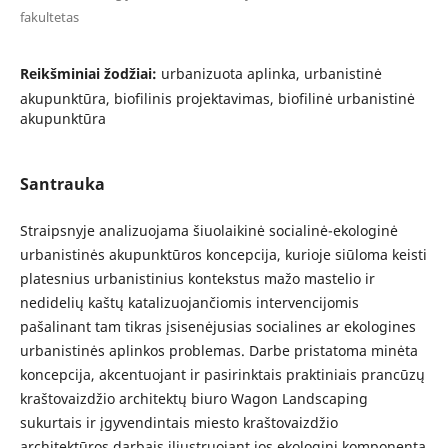
fakultetas
Reikšminiai žodžiai:
urbanizuota aplinka, urbanistinė
akupunktūra, biofilinis projektavimas, biofilinė urbanistinė
akupunktūra
Santrauka
Straipsnyje analizuojama šiuolaikinė socialinė-ekologinė
urbanistinės akupunktūros koncepcija, kurioje siūloma keisti
platesnius urbanistinius kontekstus mažo mastelio ir
nedidelių kaštų katalizuojančiomis intervencijomis
pašalinant tam tikras įsisenėjusias socialines ar ekologines
urbanistinės aplinkos problemas. Darbe pristatoma minėta
koncepcija, akcentuojant ir pasirinktais praktiniais prancūzų
kraštovaizdžio architektų biuro Wagon Landscaping
sukurtais ir įgyvendintais miesto kraštovaizdžio
architektūros darbais iliustruojant jos ekologinį komponentą