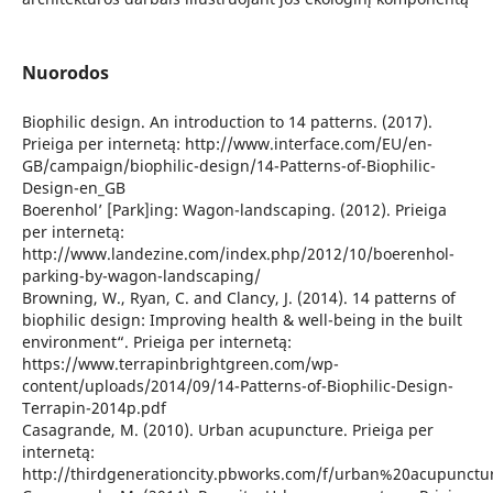
Nuorodos
Biophilic design. An introduction to 14 patterns. (2017).
Prieiga per internetą: http://www.interface.com/EU/en-
GB/campaign/biophilic-design/14-Patterns-of-Biophilic-
Design-en_GB
Boerenhol’ [Park]ing: Wagon-landscaping. (2012). Prieiga
per internetą:
http://www.landezine.com/index.php/2012/10/boerenhol-
parking-by-wagon-landscaping/
Browning, W., Ryan, C. and Clancy, J. (2014). 14 patterns of
biophilic design: Improving health & well-being in the built
environment“. Prieiga per internetą:
https://www.terrapinbrightgreen.com/wp-
content/uploads/2014/09/14-Patterns-of-Biophilic-Design-
Terrapin-2014p.pdf
Casagrande, M. (2010). Urban acupuncture. Prieiga per
internetą:
http://thirdgenerationcity.pbworks.com/f/urban%20acupunctu