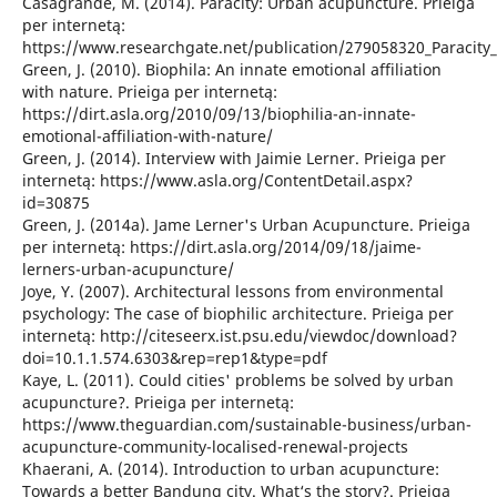
Casagrande, M. (2014). Paracity: Urban acupuncture. Prieiga
per internetą:
https://www.researchgate.net/publication/279058320_Paracit
Green, J. (2010). Biophila: An innate emotional affiliation
with nature. Prieiga per internetą:
https://dirt.asla.org/2010/09/13/biophilia-an-innate-
emotional-affiliation-with-nature/
Green, J. (2014). Interview with Jaimie Lerner. Prieiga per
internetą: https://www.asla.org/ContentDetail.aspx?
id=30875
Green, J. (2014a). Jame Lerner's Urban Acupuncture. Prieiga
per internetą: https://dirt.asla.org/2014/09/18/jaime-
lerners-urban-acupuncture/
Joye, Y. (2007). Architectural lessons from environmental
psychology: The case of biophilic architecture. Prieiga per
internetą: http://citeseerx.ist.psu.edu/viewdoc/download?
doi=10.1.1.574.6303&rep=rep1&type=pdf
Kaye, L. (2011). Could cities' problems be solved by urban
acupuncture?. Prieiga per internetą:
https://www.theguardian.com/sustainable-business/urban-
acupuncture-community-localised-renewal-projects
Khaerani, A. (2014). Introduction to urban acupuncture:
Towards a better Bandung city. What‘s the story?. Prieiga