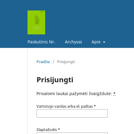
Paskutinis Nr.
Archyvai
Apie
Pradžia
/
Prisijungti
Prisijungti
Privalomi laukai pažymėti žvaigždute:
*
Vartotojo vardas arba el. paštas
*
Slaptažodis
*