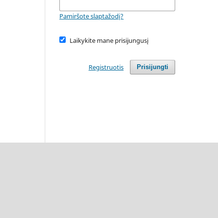
Pamiršote slaptažodį?
Laikykite mane prisijungusį
Registruotis
Prisijungti