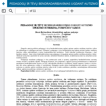
PEDAGOGŲ IR TĖVŲ BENDRADARBIAVIMAS UGDANT AUTIZMO SPEKTRO SUTRIKIMĄ TURINČIUS VAIKUS