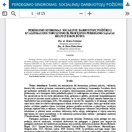
PERDEGIMO SINDROMAS: SOCIALINIŲ DARBUOTOJŲ POŽIŪRIS Į KVALIFIKACIJOS TOBULINIMO IR PROFESINIO PERDEGIMO SĄSAJAS BEI JO ĮVEIKOS BŪDUS