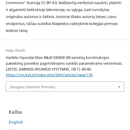
Commons“ licenciją CC-BY 4.0, leidžiančią neribotai naudoti, platinti
ir atgaminti betkokioje laikmenoje, su sąlyga, kad nurodytas
originalus autorius ir šaltinis. Autoriai išlaiko autorių teises į savo
straipsnius, tačiau suteikia Klaipėdos valstybinei kolegijai pirmojo
leidinio teisę.
Kaip cituoti
Variklio Hyundai Man B&W S50ME-B9 esminių konstrukcijos
pakeitimų poveikio pagrindiniams variklio parametrams vertinimas.
(2019).
DARNIOS APLINKOS VYSTYMAS
,
16
(1), 40-46.
https://ojs.kvk.lt/index.php/DAV/article/view/139
Daugiau citavimo formatų
Kalba
English