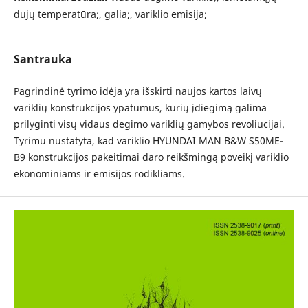
dujų temperatūra;, galia;, variklio emisija;
Santrauka
Pagrindinė tyrimo idėja yra išskirti naujos kartos laivų
variklių konstrukcijos ypatumus, kurių įdiegimą galima
prilyginti visų vidaus degimo variklių gamybos revoliucijai.
Tyrimu nustatyta, kad variklio HYUNDAI MAN B&W S50ME-
B9 konstrukcijos pakeitimai daro reikšmingą poveikį variklio
ekonominiams ir emisijos rodikliams.