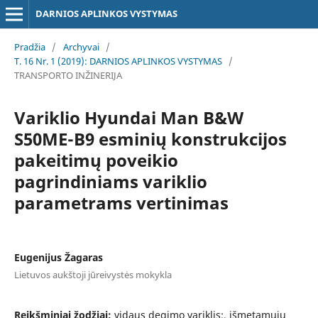
DARNIOS APLINKOS VYSTYMAS
Pradžia
/
Archyvai
/
T. 16 Nr. 1 (2019): DARNIOS APLINKOS VYSTYMAS
/
TRANSPORTO INŽINERIJA
Variklio Hyundai Man B&W
S50ME-B9 esminių konstrukcijos
pakeitimų poveikio
pagrindiniams variklio
parametrams vertinimas
Eugenijus Žagaras
Lietuvos aukštoji jūreivystės mokykla
Reikšminiai žodžiai:
vidaus degimo variklis;, išmetamųjų