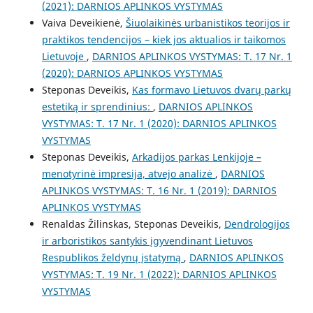
(2021): DARNIOS APLINKOS VYSTYMAS
Vaiva Deveikienė,
Šiuolaikinės urbanistikos teorijos ir
praktikos tendencijos – kiek jos aktualios ir taikomos
Lietuvoje
,
DARNIOS APLINKOS VYSTYMAS: T. 17 Nr. 1
(2020): DARNIOS APLINKOS VYSTYMAS
Steponas Deveikis,
Kas formavo Lietuvos dvarų parkų
estetiką ir sprendinius:
,
DARNIOS APLINKOS
VYSTYMAS: T. 17 Nr. 1 (2020): DARNIOS APLINKOS
VYSTYMAS
Steponas Deveikis,
Arkadijos parkas Lenkijoje –
menotyrinė impresija, atvejo analizė
,
DARNIOS
APLINKOS VYSTYMAS: T. 16 Nr. 1 (2019): DARNIOS
APLINKOS VYSTYMAS
Renaldas Žilinskas, Steponas Deveikis,
Dendrologijos
ir arboristikos santykis įgyvendinant Lietuvos
Respublikos želdynų įstatymą
,
DARNIOS APLINKOS
VYSTYMAS: T. 19 Nr. 1 (2022): DARNIOS APLINKOS
VYSTYMAS