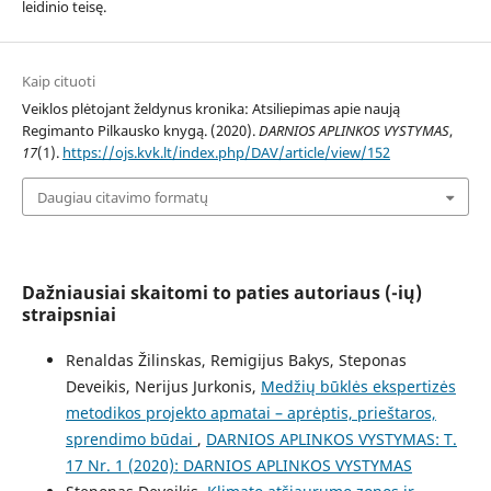
leidinio teisę.
Kaip cituoti
Veiklos plėtojant želdynus kronika: Atsiliepimas apie naują
Regimanto Pilkausko knygą. (2020).
DARNIOS APLINKOS VYSTYMAS
,
17
(1).
https://ojs.kvk.lt/index.php/DAV/article/view/152
Daugiau citavimo formatų
Dažniausiai skaitomi to paties autoriaus (-ių)
straipsniai
Renaldas Žilinskas, Remigijus Bakys, Steponas
Deveikis, Nerijus Jurkonis,
Medžių būklės ekspertizės
metodikos projekto apmatai – aprėptis, prieštaros,
sprendimo būdai
,
DARNIOS APLINKOS VYSTYMAS: T.
17 Nr. 1 (2020): DARNIOS APLINKOS VYSTYMAS