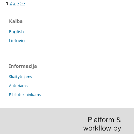
1
2
3
>
>>
Kalba
English
Lietuvių
Informacija
Skaitytojams
Autoriams
Bibliotekininkams