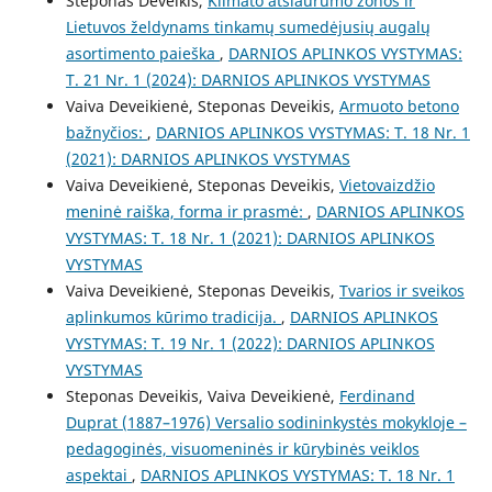
Steponas Deveikis,
Klimato atšiaurumo zonos ir
Lietuvos želdynams tinkamų sumedėjusių augalų
asortimento paieška
,
DARNIOS APLINKOS VYSTYMAS:
T. 21 Nr. 1 (2024): DARNIOS APLINKOS VYSTYMAS
Vaiva Deveikienė, Steponas Deveikis,
Armuoto betono
bažnyčios:
,
DARNIOS APLINKOS VYSTYMAS: T. 18 Nr. 1
(2021): DARNIOS APLINKOS VYSTYMAS
Vaiva Deveikienė, Steponas Deveikis,
Vietovaizdžio
meninė raiška, forma ir prasmė:
,
DARNIOS APLINKOS
VYSTYMAS: T. 18 Nr. 1 (2021): DARNIOS APLINKOS
VYSTYMAS
Vaiva Deveikienė, Steponas Deveikis,
Tvarios ir sveikos
aplinkumos kūrimo tradicija.
,
DARNIOS APLINKOS
VYSTYMAS: T. 19 Nr. 1 (2022): DARNIOS APLINKOS
VYSTYMAS
Steponas Deveikis, Vaiva Deveikienė,
Ferdinand
Duprat (1887–1976) Versalio sodininkystės mokykloje –
pedagoginės, visuomeninės ir kūrybinės veiklos
aspektai
,
DARNIOS APLINKOS VYSTYMAS: T. 18 Nr. 1