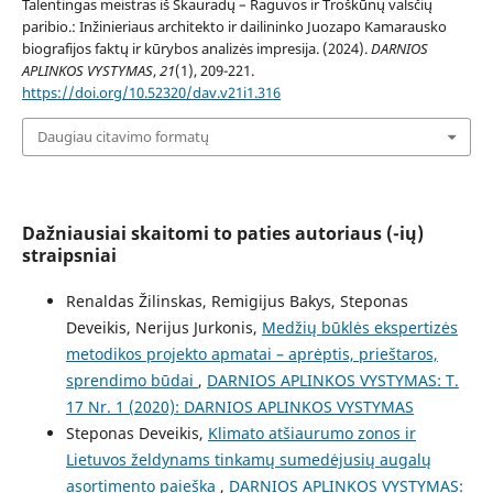
Talentingas meistras iš Skauradų – Raguvos ir Troškūnų valsčių
paribio.: Inžinieriaus architekto ir dailininko Juozapo Kamarausko
biografijos faktų ir kūrybos analizės impresija. (2024).
DARNIOS
APLINKOS VYSTYMAS
,
21
(1), 209-221.
https://doi.org/10.52320/dav.v21i1.316
Daugiau citavimo formatų
Dažniausiai skaitomi to paties autoriaus (-ių)
straipsniai
Renaldas Žilinskas, Remigijus Bakys, Steponas
Deveikis, Nerijus Jurkonis,
Medžių būklės ekspertizės
metodikos projekto apmatai – aprėptis, prieštaros,
sprendimo būdai
,
DARNIOS APLINKOS VYSTYMAS: T.
17 Nr. 1 (2020): DARNIOS APLINKOS VYSTYMAS
Steponas Deveikis,
Klimato atšiaurumo zonos ir
Lietuvos želdynams tinkamų sumedėjusių augalų
asortimento paieška
,
DARNIOS APLINKOS VYSTYMAS: