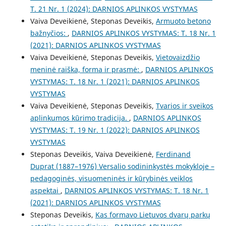
T. 21 Nr. 1 (2024): DARNIOS APLINKOS VYSTYMAS
Vaiva Deveikienė, Steponas Deveikis,
Armuoto betono
bažnyčios:
,
DARNIOS APLINKOS VYSTYMAS: T. 18 Nr. 1
(2021): DARNIOS APLINKOS VYSTYMAS
Vaiva Deveikienė, Steponas Deveikis,
Vietovaizdžio
meninė raiška, forma ir prasmė:
,
DARNIOS APLINKOS
VYSTYMAS: T. 18 Nr. 1 (2021): DARNIOS APLINKOS
VYSTYMAS
Vaiva Deveikienė, Steponas Deveikis,
Tvarios ir sveikos
aplinkumos kūrimo tradicija.
,
DARNIOS APLINKOS
VYSTYMAS: T. 19 Nr. 1 (2022): DARNIOS APLINKOS
VYSTYMAS
Steponas Deveikis, Vaiva Deveikienė,
Ferdinand
Duprat (1887–1976) Versalio sodininkystės mokykloje –
pedagoginės, visuomeninės ir kūrybinės veiklos
aspektai
,
DARNIOS APLINKOS VYSTYMAS: T. 18 Nr. 1
(2021): DARNIOS APLINKOS VYSTYMAS
Steponas Deveikis,
Kas formavo Lietuvos dvarų parkų