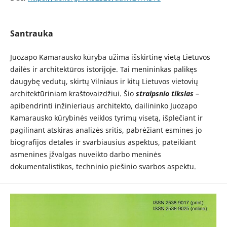
Santrauka
Juozapo Kamarausko kūryba užima išskirtinę vietą Lietuvos
dailės ir architektūros istorijoje. Tai menininkas palikęs
daugybę vedutų, skirtų Vilniaus ir kitų Lietuvos vietovių
architektūriniam kraštovaizdžiui. Šio
straipsnio tikslas
–
apibendrinti inžinieriaus architekto, dailininko Juozapo
Kamarausko kūrybinės veiklos tyrimų visetą, išplečiant ir
pagilinant atskiras analizės sritis, pabrėžiant esmines jo
biografijos detales ir svarbiausius aspektus, pateikiant
asmenines įžvalgas nuveikto darbo meninės
dokumentalistikos, techninio piešinio svarbos aspektu.