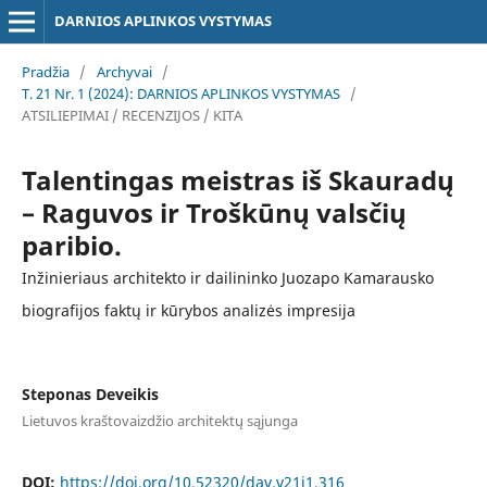
DARNIOS APLINKOS VYSTYMAS
Pradžia
/
Archyvai
/
T. 21 Nr. 1 (2024): DARNIOS APLINKOS VYSTYMAS
/
ATSILIEPIMAI / RECENZIJOS / KITA
Talentingas meistras iš Skauradų
– Raguvos ir Troškūnų valsčių
paribio.
Inžinieriaus architekto ir dailininko Juozapo Kamarausko
biografijos faktų ir kūrybos analizės impresija
Steponas Deveikis
Lietuvos kraštovaizdžio architektų sąjunga
DOI:
https://doi.org/10.52320/dav.v21i1.316