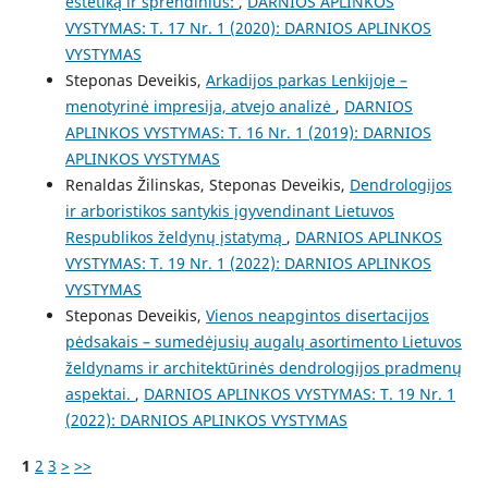
estetiką ir sprendinius:
,
DARNIOS APLINKOS
VYSTYMAS: T. 17 Nr. 1 (2020): DARNIOS APLINKOS
VYSTYMAS
Steponas Deveikis,
Arkadijos parkas Lenkijoje –
menotyrinė impresija, atvejo analizė
,
DARNIOS
APLINKOS VYSTYMAS: T. 16 Nr. 1 (2019): DARNIOS
APLINKOS VYSTYMAS
Renaldas Žilinskas, Steponas Deveikis,
Dendrologijos
ir arboristikos santykis įgyvendinant Lietuvos
Respublikos želdynų įstatymą
,
DARNIOS APLINKOS
VYSTYMAS: T. 19 Nr. 1 (2022): DARNIOS APLINKOS
VYSTYMAS
Steponas Deveikis,
Vienos neapgintos disertacijos
pėdsakais – sumedėjusių augalų asortimento Lietuvos
želdynams ir architektūrinės dendrologijos pradmenų
aspektai.
,
DARNIOS APLINKOS VYSTYMAS: T. 19 Nr. 1
(2022): DARNIOS APLINKOS VYSTYMAS
1
2
3
>
>>