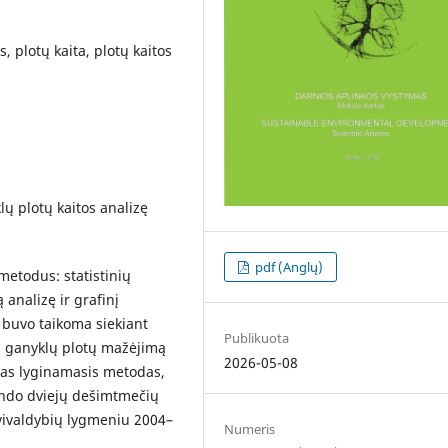
, plotų kaita, plotų kaitos
klų plotų kaitos analizę
pdf (Anglų)
metodus: statistinių
analizę ir grafinį
 buvo taikoma siekiant
Publikuota
ių ganyklų plotų mažėjimą
2026-05-08
kytas lyginamasis metodas,
ondo dviejų dešimtmečių
avivaldybių lygmeniu 2004–
Numeris