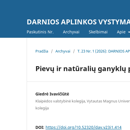
DARNIOS APLINKOS VYSTYM
Paskutinis Nr.
Archyvai
Skelbimai
Apie
Pradžia
/
Archyvai
/
T. 23 Nr. 1 (2026): DARNIOS
Pievų ir natūralių ganyklų 
Giedrė Ivavičiūtė
Klaipėdos valstybinė kolegija, Vytautas Magnus Universi
kolegija
DOI:
https://doi.org/10.52320/dav.v23i1.414