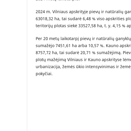
2024 m. Vilniaus apskrityje pievų ir natūralių g
63018,32 ha, tai sudarė 6,48 % viso apskrities pl
teritorijų plotas siekė 33527,58 ha, t. y. 4,15 % aps
Per 20 metų laikotarpį pievų ir natūralių ganyklų 
sumažėjo 7451,61 ha arba 10,57 %. Kauno apskrit
8757,72 ha, tai sudarė 20,71 % sumažėjimą.
Piev
plotų mažėjimą Vilniaus ir Kauno apskrityse lėmė
urbanizacija, žemės ūkio intensyvinimas ir žemė
pokyčiai.