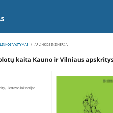
AS
 APLINKOS VYSTYMAS
/
APLINKOS INŽINERIJA
plotų kaita Kauno ir Vilniaus apskrity
ty, Lietuvos inžinerijos