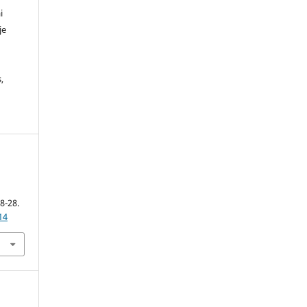
i
je
,
18-28.
14