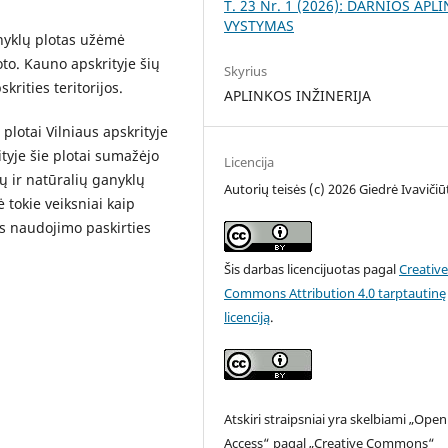
T. 23 Nr. 1 (2026): DARNIOS APL
VYSTYMAS
anyklų plotas užėmė
oto. Kauno apskrityje šių
Skyrius
krities teritorijos.
APLINKOS INŽINERIJA
plotai Vilniaus apskrityje
yje šie plotai sumažėjo
Licencija
ų ir natūralių ganyklų
Autorių teisės (c) 2026 Giedrė Ivavičiū
 tokie veiksniai kaip
s naudojimo paskirties
Šis darbas licencijuotas pagal
Creativ
Commons Attribution 4.0 tarptautinę
licenciją
.
Atskiri straipsniai yra skelbiami „Open
Access“ pagal „Creative Commons“