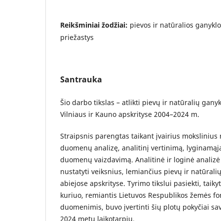
Reikšminiai žodžiai:
pievos ir natūralios ganyklos
priežastys
Santrauka
Šio darbo tikslas – atlikti pievų ir natūralių gany
Vilniaus ir Kauno apskrityse 2004–2024 m.
Straipsnis parengtas taikant įvairius mokslinius 
duomenų analizę, analitinį vertinimą, lyginamąją 
duomenų vaizdavimą. Analitinė ir loginė analizė
nustatyti veiksnius, lemiančius pievų ir natūral
abiejose apskrityse. Tyrimo tikslui pasiekti, tai
kuriuo, remiantis Lietuvos Respublikos žemės f
duomenimis, buvo įvertinti šių plotų pokyčiai s
2024 metų laikotarpiu.