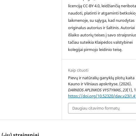
licenciją CC-BY 4.0, leidžiančią neribota
naudoti, platinti ir atgaminti betkokio
laikmenoje, su sąlyga, kad nurodytas
originalus autorius ir šaltinis. Autoriai
išlaiko autorių teises į savo straipsnius
tačiau suteikia Klaipėdos valstybinei
kolegijai pirmojo leidinio teisę.
Kaip cituoti
Pievų ir natūralių ganyklų plotų kaita
Kauno ir Vilniaus apskrityse. (2026).
DARNIOS APLINKOS VYSTYMAS
,
23
(1), 
https://doi.org/10.52320/dav.v23i1.4
Daugiau citavimo formatų
(-ių) straipsniai