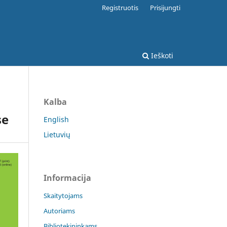
Registruotis
Prisijungti
Ieškoti
Kalba
se
English
Lietuvių
Informacija
Skaitytojams
Autoriams
Bibliotekininkams