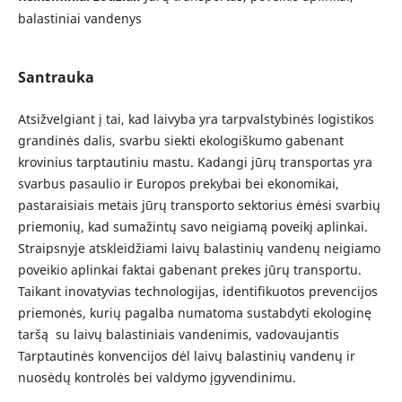
balastiniai vandenys
Santrauka
Atsižvelgiant į tai, kad laivyba yra tarpvalstybinės logistikos
grandinės dalis, svarbu siekti ekologiškumo gabenant
krovinius tarptautiniu mastu. Kadangi jūrų transportas yra
svarbus pasaulio ir Europos prekybai bei ekonomikai,
pastaraisiais metais jūrų transporto sektorius ėmėsi svarbių
priemonių, kad sumažintų savo neigiamą poveikį aplinkai.
Straipsnyje atskleidžiami laivų balastinių vandenų neigiamo
poveikio aplinkai faktai gabenant prekes jūrų transportu.
Taikant inovatyvias technologijas, identifikuotos prevencijos
priemonės, kurių pagalba numatoma sustabdyti ekologinę
taršą su laivų balastiniais vandenimis, vadovaujantis
Tarptautinės konvencijos dėl laivų balastinių vandenų ir
nuosėdų kontrolės bei valdymo įgyvendinimu.