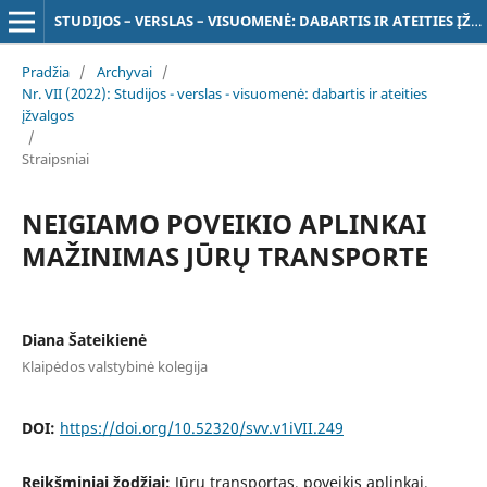
STUDIJOS – VERSLAS – VISUOMENĖ: DABARTIS IR ATEITIES ĮŽVALGOS
Pradžia
/
Archyvai
/
Nr. VII (2022): Studijos - verslas - visuomenė: dabartis ir ateities
įžvalgos
/
Straipsniai
NEIGIAMO POVEIKIO APLINKAI
MAŽINIMAS JŪRŲ TRANSPORTE
Diana Šateikienė
Klaipėdos valstybinė kolegija
DOI:
https://doi.org/10.52320/svv.v1iVII.249
Reikšminiai žodžiai:
Jūrų transportas, poveikis aplinkai,