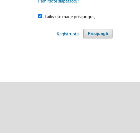
Pamiršote slaptažodį?
Laikykite mane prisijungusį
Registruotis
Prisijungti