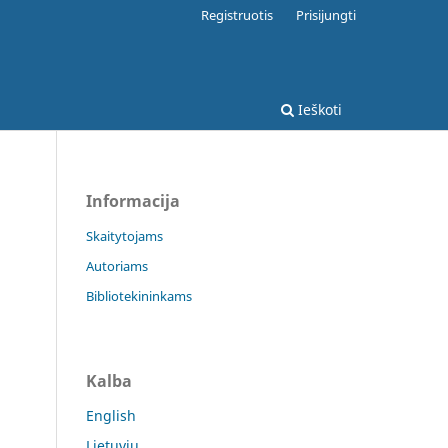
Registruotis
Prisijungti
Ieškoti
Informacija
Skaitytojams
Autoriams
Bibliotekininkams
Kalba
English
Lietuvių