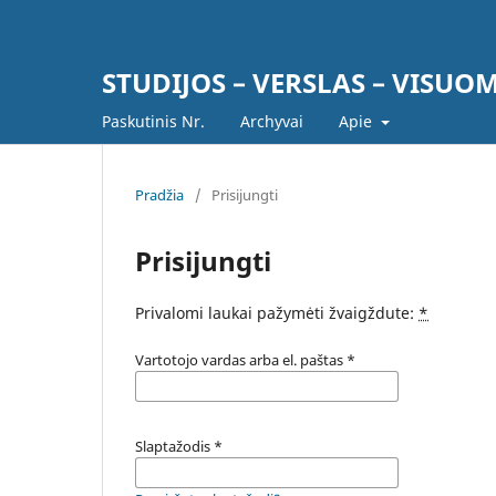
STUDIJOS – VERSLAS – VISUOM
Paskutinis Nr.
Archyvai
Apie
Pradžia
/
Prisijungti
Prisijungti
Privalomi laukai pažymėti žvaigždute:
*
Vartotojo vardas arba el. paštas
*
Slaptažodis
*