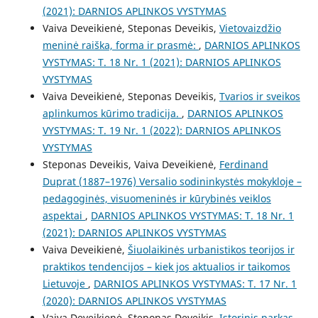
(2021): DARNIOS APLINKOS VYSTYMAS
Vaiva Deveikienė, Steponas Deveikis,
Vietovaizdžio
meninė raiška, forma ir prasmė:
,
DARNIOS APLINKOS
VYSTYMAS: T. 18 Nr. 1 (2021): DARNIOS APLINKOS
VYSTYMAS
Vaiva Deveikienė, Steponas Deveikis,
Tvarios ir sveikos
aplinkumos kūrimo tradicija.
,
DARNIOS APLINKOS
VYSTYMAS: T. 19 Nr. 1 (2022): DARNIOS APLINKOS
VYSTYMAS
Steponas Deveikis, Vaiva Deveikienė,
Ferdinand
Duprat (1887–1976) Versalio sodininkystės mokykloje –
pedagoginės, visuomeninės ir kūrybinės veiklos
aspektai
,
DARNIOS APLINKOS VYSTYMAS: T. 18 Nr. 1
(2021): DARNIOS APLINKOS VYSTYMAS
Vaiva Deveikienė,
Šiuolaikinės urbanistikos teorijos ir
praktikos tendencijos – kiek jos aktualios ir taikomos
Lietuvoje
,
DARNIOS APLINKOS VYSTYMAS: T. 17 Nr. 1
(2020): DARNIOS APLINKOS VYSTYMAS
Vaiva Deveikienė, Steponas Deveikis,
Istorinis parkas