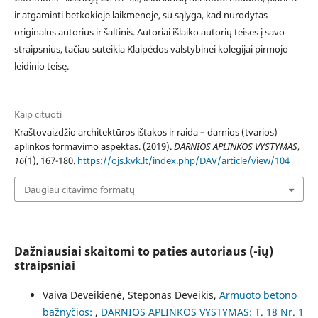
ir atgaminti betkokioje laikmenoje, su sąlyga, kad nurodytas
originalus autorius ir šaltinis. Autoriai išlaiko autorių teises į savo
straipsnius, tačiau suteikia Klaipėdos valstybinei kolegijai pirmojo
leidinio teisę.
Kaip cituoti
Kraštovaizdžio architektūros ištakos ir raida – darnios (tvarios)
aplinkos formavimo aspektas. (2019).
DARNIOS APLINKOS VYSTYMAS
,
16
(1), 167-180.
https://ojs.kvk.lt/index.php/DAV/article/view/104
Daugiau citavimo formatų
Dažniausiai skaitomi to paties autoriaus (-ių)
straipsniai
Vaiva Deveikienė, Steponas Deveikis,
Armuoto betono
bažnyčios:
,
DARNIOS APLINKOS VYSTYMAS: T. 18 Nr. 1