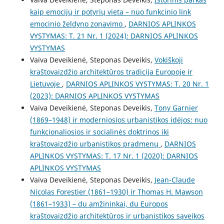
kaip emocijų ir potyrių vieta – nuo funkcinio link
emocinio želdyno zonavimo
,
DARNIOS APLINKOS
VYSTYMAS: T. 21 Nr. 1 (2024): DARNIOS APLINKOS
VYSTYMAS
Vaiva Deveikienė, Steponas Deveikis,
Vokiškoji
kraštovaizdžio architektūros tradicija Europoje ir
Lietuvoje
,
DARNIOS APLINKOS VYSTYMAS: T. 20 Nr. 1
(2023): DARNIOS APLINKOS VYSTYMAS
Vaiva Deveikienė, Steponas Deveikis,
Tony Garnier
(1869–1948) ir moderniosios urbanistikos idėjos: nuo
funkcionaliosios ir socialinės doktrinos iki
kraštovaizdžio urbanistikos pradmenų
,
DARNIOS
APLINKOS VYSTYMAS: T. 17 Nr. 1 (2020): DARNIOS
APLINKOS VYSTYMAS
Vaiva Deveikienė, Steponas Deveikis,
Jean-Claude
Nicolas Forestier (1861–1930) ir Thomas H. Mawson
(1861–1933) – du amžininkai, du Europos
kraštovaizdžio architektūros ir urbanistikos sąveikos