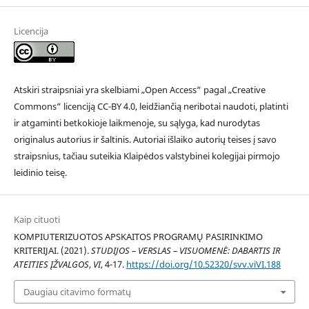
Licencija
Atskiri straipsniai yra skelbiami „Open Access“ pagal „Creative
Commons“ licenciją CC-BY 4.0, leidžiančią neribotai naudoti, platinti
ir atgaminti betkokioje laikmenoje, su sąlyga, kad nurodytas
originalus autorius ir šaltinis. Autoriai išlaiko autorių teises į savo
straipsnius, tačiau suteikia Klaipėdos valstybinei kolegijai pirmojo
leidinio teisę.
Kaip cituoti
KOMPIUTERIZUOTOS APSKAITOS PROGRAMŲ PASIRINKIMO
KRITERIJAI. (2021).
STUDIJOS – VERSLAS – VISUOMENĖ: DABARTIS IR
ATEITIES ĮŽVALGOS
,
VI
, 4-17.
https://doi.org/10.52320/svv.viVI.188
Daugiau citavimo formatų