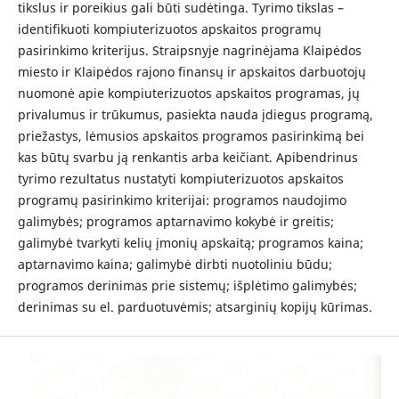
tikslus ir poreikius gali būti sudėtinga. Tyrimo tikslas –
identifikuoti kompiuterizuotos apskaitos programų
pasirinkimo kriterijus. Straipsnyje nagrinėjama Klaipėdos
miesto ir Klaipėdos rajono finansų ir apskaitos darbuotojų
nuomonė apie kompiuterizuotos apskaitos programas, jų
privalumus ir trūkumus, pasiekta nauda įdiegus programą,
priežastys, lėmusios apskaitos programos pasirinkimą bei
kas būtų svarbu ją renkantis arba keičiant. Apibendrinus
tyrimo rezultatus nustatyti kompiuterizuotos apskaitos
programų pasirinkimo kriterijai: programos naudojimo
galimybės; programos aptarnavimo kokybė ir greitis;
galimybė tvarkyti kelių įmonių apskaitą; programos kaina;
aptarnavimo kaina; galimybė dirbti nuotoliniu būdu;
programos derinimas prie sistemų; išplėtimo galimybės;
derinimas su el. parduotuvėmis; atsarginių kopijų kūrimas.