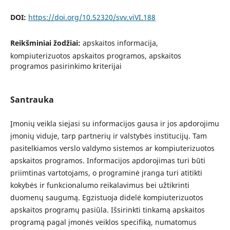
DOI:
https://doi.org/10.52320/svv.viVI.188
Reikšminiai žodžiai:
apskaitos informacija,
kompiuterizuotos apskaitos programos, apskaitos
programos pasirinkimo kriterijai
Santrauka
Įmonių veikla siejasi su informacijos gausa ir jos apdorojimu
įmonių viduje, tarp partnerių ir valstybės institucijų. Tam
pasitelkiamos verslo valdymo sistemos ar kompiuterizuotos
apskaitos programos. Informacijos apdorojimas turi būti
priimtinas vartotojams, o programinė įranga turi atitikti
kokybės ir funkcionalumo reikalavimus bei užtikrinti
duomenų saugumą. Egzistuoja didelė kompiuterizuotos
apskaitos programų pasiūla. Išsirinkti tinkamą apskaitos
programą pagal įmonės veiklos specifiką, numatomus