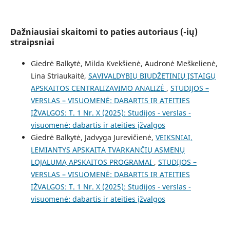
Dažniausiai skaitomi to paties autoriaus (-ių)
straipsniai
Giedrė Balkytė, Milda Kvekšienė, Audronė Meškelienė,
Lina Striaukaitė,
SAVIVALDYBIŲ BIUDŽETINIŲ ĮSTAIGŲ
APSKAITOS CENTRALIZAVIMO ANALIZĖ
,
STUDIJOS –
VERSLAS – VISUOMENĖ: DABARTIS IR ATEITIES
ĮŽVALGOS: T. 1 Nr. X (2025): Studijos - verslas -
visuomenė: dabartis ir ateities įžvalgos
Giedrė Balkytė, Jadvyga Jurevičienė,
VEIKSNIAI,
LEMIANTYS APSKAITĄ TVARKANČIŲ ASMENŲ
LOJALUMĄ APSKAITOS PROGRAMAI
,
STUDIJOS –
VERSLAS – VISUOMENĖ: DABARTIS IR ATEITIES
ĮŽVALGOS: T. 1 Nr. X (2025): Studijos - verslas -
visuomenė: dabartis ir ateities įžvalgos