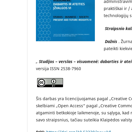
administravimo
praktiškai ir /
technologijų s
Straipsnio ka
Dažnis
. Žurna
pateikti kiekvi
„
Studijos – verslas – visuomenė: dabarties ir atei
versija ISSN 2538-7960
Šis darbas yra licencijuojamas pagal „Creative Co
skelbiami „Open Access“ pagal „Creative Commons“
atgaminti betkokioje laikmenoje, su sąlyga, kad nu
savo straipsnius, tačiau suteikia Klaipėdos valsty