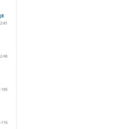
JE
72-81
82-90
-105
-116