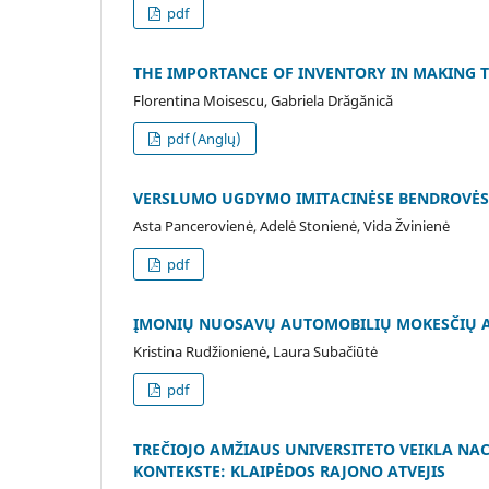
pdf
THE IMPORTANCE OF INVENTORY IN MAKING 
Florentina Moisescu, Gabriela Drăgănică
pdf (Anglų)
VERSLUMO UGDYMO IMITACINĖSE BENDROVĖSE
Asta Pancerovienė, Adelė Stonienė, Vida Žvinienė
pdf
ĮMONIŲ NUOSAVŲ AUTOMOBILIŲ MOKESČIŲ A
Kristina Rudžionienė, Laura Subačiūtė
pdf
TREČIOJO AMŽIAUS UNIVERSITETO VEIKLA NA
KONTEKSTE: KLAIPĖDOS RAJONO ATVEJIS