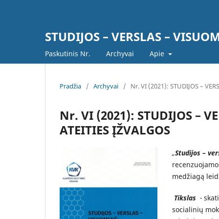
STUDIJOS – VERSLAS – VISUOM
Paskutinis Nr.
Archyvai
Apie
Pradžia
/
Archyvai
/
Nr. VI (2021): STUDIJOS – VE
Nr. VI (2021): STUDIJOS –
ATEITIES ĮŽVALGOS
„
Studijos – ver
recenzuojamos
medžiagą leidž
Tikslas
-
skat
socialinių mok