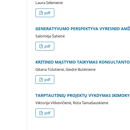
Laura Sėlenienė
pdf
GENERATYVUMO PERSPEKTYVA VYRESNIO AMŽ
Salomėja Šatienė
pdf
KRITINIO MĄSTYMO TAIKYMAS KONSULTANTO 
Gitana Tolutienė, Giedrė Butėnienė
pdf
TARPTAUTINIŲ PROJEKTŲ VYKDYMAS IKIMOKY
Viktorija Vitkevičienė, Rūta Tamašauskienė
pdf