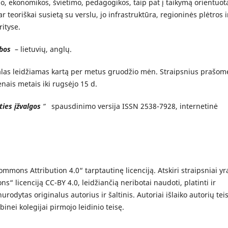
, ekonomikos, švietimo, pedagogikos, taip pat į taikymą orientuot
 ar teoriškai susietą su verslu, jo infrastruktūra, regioninės plėtros i
rityse.
lbos
– lietuvių, anglų.
las leidžiamas kartą per metus gruodžio mėn. Straipsnius prašom
enais metais iki rugsėjo 15 d.
ties įžvalgos
“
spausdinimo versija ISSN 2538-7928, internetinė
mmons Attribution 4.0“ tarptautinę licenciją. Atskiri straipsniai yr
 licenciją CC-BY 4.0, leidžiančią neribotai naudoti, platinti ir
rodytas originalus autorius ir šaltinis. Autoriai išlaiko autorių teis
binei kolegijai pirmojo leidinio teisę.