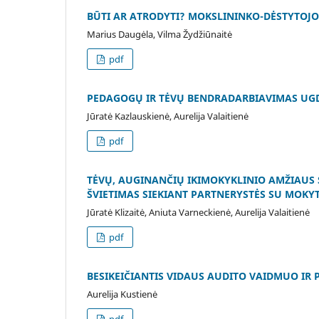
BŪTI AR ATRODYTI? MOKSLININKO-DĖSTYTOJ
Marius Daugėla, Vilma Žydžiūnaitė
pdf
PEDAGOGŲ IR TĖVŲ BENDRADARBIAVIMAS UGD
Jūratė Kazlauskienė, Aurelija Valaitienė
pdf
TĖVŲ, AUGINANČIŲ IKIMOKYKLINIO AMŽIAUS 
ŠVIETIMAS SIEKIANT PARTNERYSTĖS SU MOKY
Jūratė Klizaitė, Aniuta Varneckienė, Aurelija Valaitienė
pdf
BESIKEIČIANTIS VIDAUS AUDITO VAIDMUO IR 
Aurelija Kustienė
pdf