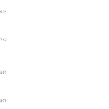
29-36
37-47
48-57
58-71