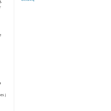
ą,
r
e
a
es į