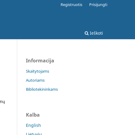
Registruotis
Prisijungti
Ieškoti
Informacija
Skaitytojams
Autoriams
Bibliotekininkams
imų
Kalba
English
Lietuvių