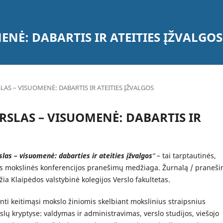
ENĖ: DABARTIS IR ATEITIES ĮŽVALGOS
RSLAS – VISUOMENĖ: DABARTIS IR ATEITIES ĮŽVALGOS
 VERSLAS – VISUOMENĖ: DABARTIS IR
slas – visuomenė: dabarties ir ateities įžvalgos
“ –
tai tarptautinės,
 mokslinės konferencijos pranešimų medžiaga. Žurnalą / praneš
ia Klaipėdos valstybinė kolegijos Verslo fakultetas.
inti keitimąsi mokslo žiniomis skelbiant mokslinius straipsnius
slų kryptyse: valdymas ir administravimas, verslo studijos, viešojo