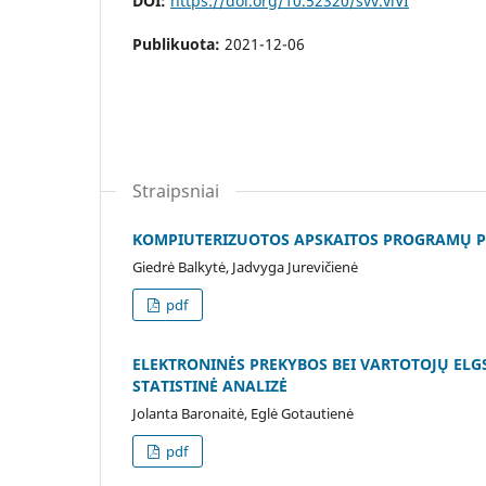
DOI:
https://doi.org/10.52320/svv.viVI
Publikuota:
2021-12-06
Straipsniai
KOMPIUTERIZUOTOS APSKAITOS PROGRAMŲ PA
Giedrė Balkytė, Jadvyga Jurevičienė
pdf
ELEKTRONINĖS PREKYBOS BEI VARTOTOJŲ ELG
STATISTINĖ ANALIZĖ
Jolanta Baronaitė, Eglė Gotautienė
pdf