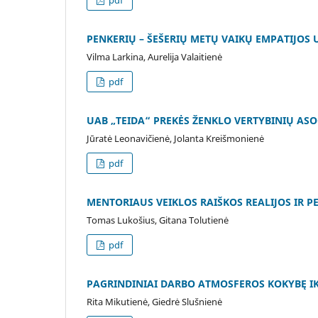
PENKERIŲ – ŠEŠERIŲ METŲ VAIKŲ EMPATIJOS
Vilma Larkina, Aurelija Valaitienė
pdf
UAB „TEIDA“ PREKĖS ŽENKLO VERTYBINIŲ ASO
Jūratė Leonavičienė, Jolanta Kreišmonienė
pdf
MENTORIAUS VEIKLOS RAIŠKOS REALIJOS IR P
Tomas Lukošius, Gitana Tolutienė
pdf
PAGRINDINIAI DARBO ATMOSFEROS KOKYBĘ IK
Rita Mikutienė, Giedrė Slušnienė