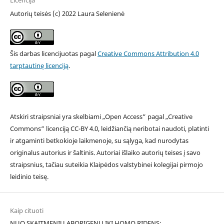
Licencija
Autorių teisės (c) 2022 Laura Selenienė
Šis darbas licencijuotas pagal
Creative Commons Attribution 4.0
tarptautinę licenciją
.
Atskiri straipsniai yra skelbiami „Open Access“ pagal „Creative
Commons“ licenciją CC-BY 4.0, leidžiančią neribotai naudoti, platinti
ir atgaminti betkokioje laikmenoje, su sąlyga, kad nurodytas
originalus autorius ir šaltinis. Autoriai išlaiko autorių teises į savo
straipsnius, tačiau suteikia Klaipėdos valstybinei kolegijai pirmojo
leidinio teisę.
Kaip cituoti
NUO SKAITMENIŲ ABORIGENŲ IKI HOMO RIDENS: