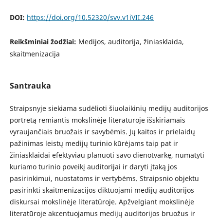
DOI:
https://doi.org/10.52320/svv.v1iVII.246
Reikšminiai žodžiai:
Medijos, auditorija, žiniasklaida,
skaitmenizacija
Santrauka
Straipsnyje siekiama sudėlioti šiuolaikinių medijų auditorijos
portretą remiantis mokslinėje literatūroje išskiriamais
vyraujančiais bruožais ir savybėmis. Jų kaitos ir prielaidų
pažinimas leistų medijų turinio kūrėjams taip pat ir
žiniasklaidai efektyviau planuoti savo dienotvarkę, numatyti
kuriamo turinio poveikį auditorijai ir daryti įtaką jos
pasirinkimui, nuostatoms ir vertybėms. Straipsnio objektu
pasirinkti skaitmenizacijos diktuojami medijų auditorijos
diskursai mokslinėje literatūroje. Apžvelgiant mokslinėje
literatūroje akcentuojamus medijų auditorijos bruožus ir