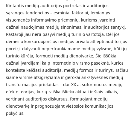
Kintantis medijų auditorijos portretas ir auditorijos
sąrangos tendencijos – esminiai faktoriai, lemiantys
visuomenės informavimo priemonių, kurioms įvardinti
dažnai naudojimas medijų sinonimas, ir auditorijos santykį.
Pastaroji jau nėra pasyvi medijų turinio vartotoja. Dėl jos
dėmesio konkuruojančios medijos privalo atliepti auditorijos
poreikį dalyvauti nepertraukiamame medijų vyksme, būti jų
turinio kūrėja, formuoti medijų dienotvarkę. Šie iššūkiai
dažnai įvardijami kaip internetinio virsmo pasekmė, kurios
kontekste keičiasi auditorija, medijų formos ir turinys. Tačiau
šiame virsme atsigręžiama ir gerokai ankstyvesnes medijų
transformacijos prielaidas – dar XX a. suformuotos medijų
efekto teorijas, kurių raiška išlieka aktuali ir šiais laikais,
vertinant auditorijos diskursus, formuojant medijų
dienotvarkę ir prognozuojant viešosios komunikacijos
pokyčius.