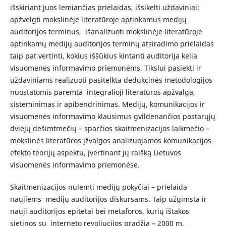
išskiriant juos lemiančias prielaidas, išsikelti uždaviniai:
apžvelgti mokslinėje literatūroje aptinkamus medijų
auditorijos terminus, išanalizuoti mokslinėje literatūroje
aptinkamų medijų auditorijos terminų atsiradimo prielaidas
taip pat vertinti, kokius iššūkius kintanti auditorija kelia
visuomenės informavimo priemonėms. Tikslui pasiekti ir
uždaviniams realizuoti pasitelkta
dedukcinės metodologijos
nuostatomis paremta integralioji literatūros apžvalga,
sisteminimas ir apibendrinimas. Medijų, komunikacijos ir
visuomenės informavimo klausimus gvildenančios pastarųjų
dviejų dešimtmečių – sparčios skaitmenizacijos laikmečio –
mokslinės literatūros įžvalgos analizuojamos komunikacijos
efekto teorijų aspektu, įvertinant jų raišką Lietuvos
visuomenės informavimo priemonėse.
Skaitmenizacijos nulemti medijų pokyčiai – prielaida
naujiems medijų auditorijos diskursams. Taip užgimsta ir
nauji auditorijos epitetai bei metaforos, kurių ištakos
sietinos su interneto revoliucijos pradžia – 2000 m.