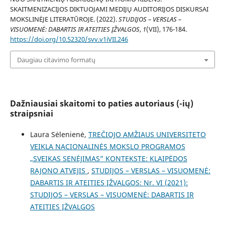
SKAITMENIZACIJOS DIKTUOJAMI MEDIJŲ AUDITORIJOS DISKURSAI
MOKSLINĖJE LITERATŪROJE. (2022).
STUDIJOS – VERSLAS –
VISUOMENĖ: DABARTIS IR ATEITIES ĮŽVALGOS
,
1
(VII), 176-184.
https://doi.org/10.52320/svv.v1iVII.246
Daugiau citavimo formatų
Dažniausiai skaitomi to paties autoriaus (-ių)
straipsniai
Laura Sėlenienė,
TREČIOJO AMŽIAUS UNIVERSITETO
VEIKLA NACIONALINĖS MOKSLO PROGRAMOS
„SVEIKAS SENĖJIMAS” KONTEKSTE: KLAIPĖDOS
RAJONO ATVEJIS
,
STUDIJOS – VERSLAS – VISUOMENĖ:
DABARTIS IR ATEITIES ĮŽVALGOS: Nr. VI (2021):
STUDIJOS – VERSLAS – VISUOMENĖ: DABARTIS IR
ATEITIES ĮŽVALGOS