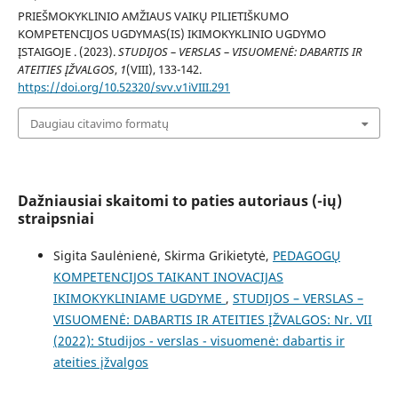
PRIEŠMOKYKLINIO AMŽIAUS VAIKŲ PILIETIŠKUMO
KOMPETENCIJOS UGDYMAS(IS) IKIMOKYKLINIO UGDYMO
ĮSTAIGOJE . (2023).
STUDIJOS – VERSLAS – VISUOMENĖ: DABARTIS IR
ATEITIES ĮŽVALGOS
,
1
(VIII), 133-142.
https://doi.org/10.52320/svv.v1iVIII.291
Daugiau citavimo formatų
Dažniausiai skaitomi to paties autoriaus (-ių)
straipsniai
Sigita Saulėnienė, Skirma Grikietytė,
PEDAGOGŲ
KOMPETENCIJOS TAIKANT INOVACIJAS
IKIMOKYKLINIAME UGDYME
,
STUDIJOS – VERSLAS –
VISUOMENĖ: DABARTIS IR ATEITIES ĮŽVALGOS: Nr. VII
(2022): Studijos - verslas - visuomenė: dabartis ir
ateities įžvalgos