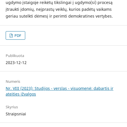
ugdymo įstaigoje reikėtų tikslingai į ugdymo(si) procesą
įtraukti įdomių, neįprastų veiklų, kurios padėtų vaikams
geriau sutelkti dėmesį ir perimti demokratines vertybes.
PDF
Publikuota
2023-12-12
Numeris
Nr. VIII (2023): Studijos - verslas - visuomenė: dabartis ir
ateities įžvalgos
Skyrius
Straipsniai