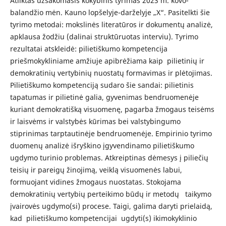
Atliktas užsakomasis kokybinis tyrimas 2023 m. kovo-
balandžio mėn. Kauno lopšelyje-darželyje „X“. Pasitelkti šie
tyrimo metodai: mokslinės literatūros ir dokumentų analizė,
apklausa žodžiu (dalinai struktūruotas interviu). Tyrimo
rezultatai atskleidė: pilietiškumo kompetencija
priešmokykliniame amžiuje apibrėžiama kaip pilietinių ir
demokratinių vertybinių nuostatų formavimas ir plėtojimas.
Pilietiškumo kompetenciją sudaro šie sandai: pilietinis
tapatumas ir pilietinė galia, gyvenimas bendruomenėje
kuriant demokratišką visuomenę, pagarba žmogaus teisėms
ir laisvėms ir valstybės kūrimas bei valstybingumo
stiprinimas tarptautinėje bendruomenėje. Empirinio tyrimo
duomenų analizė išryškino įgyvendinamo pilietiškumo
ugdymo turinio problemas. Atkreiptinas dėmesys į piliečių
teisių ir pareigų žinojimą, veiklą visuomenės labui,
formuojant vidines žmogaus nuostatas. Stokojama
demokratinių vertybių perteikimo būdų ir metodų taikymo
įvairovės ugdymo(si) procese. Taigi, galima daryti prielaidą,
kad pilietiškumo kompetencijai ugdyti(s) ikimokyklinio