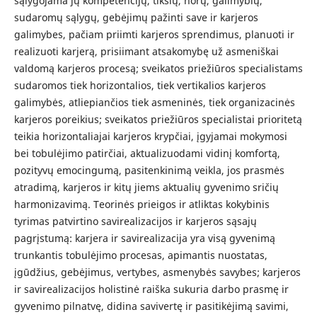
sąlygojama jų kompetencijų, tikslų, norų, galimybių,
sudaromų sąlygų, gebėjimų pažinti save ir karjeros
galimybes, pačiam priimti karjeros sprendimus, planuoti ir
realizuoti karjerą, prisiimant atsakomybę už asmeniškai
valdomą karjeros procesą; sveikatos priežiūros specialistams
sudaromos tiek horizontalios, tiek vertikalios karjeros
galimybės, atliepiančios tiek asmeninės, tiek organizacinės
karjeros poreikius; sveikatos priežiūros specialistai prioritetą
teikia horizontaliajai karjeros krypčiai, įgyjamai mokymosi
bei tobulėjimo patirčiai, aktualizuodami vidinį komfortą,
pozityvų emocingumą, pasitenkinimą veikla, jos prasmės
atradimą, karjeros ir kitų jiems aktualių gyvenimo sričių
harmonizavimą. Teorinės prieigos ir atliktas kokybinis
tyrimas patvirtino savirealizacijos ir karjeros sąsajų
pagrįstumą: karjera ir savirealizacija yra visą gyvenimą
trunkantis tobulėjimo procesas, apimantis nuostatas,
įgūdžius, gebėjimus, vertybes, asmenybės savybes; karjeros
ir savirealizacijos holistinė raiška sukuria darbo prasmę ir
gyvenimo pilnatvę, didina savivertę ir pasitikėjimą savimi,