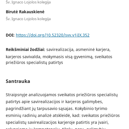
Šv. Ignaco Lojolos kolegija
Birutė Rakauskienė
Šv. Ignaco Lojolos kolegija
DOI:
https://doi.org/10.52320/svv.v1iIX.352
Reikšminiai žodžiai:
savirealizacija, asmeninė karjera,
karjeros savivalda, mokymasis visą gyvenimą, sveikatos
priežiūros specialistų patirtys
Santrauka
Straipsnyje analizuojamos sveikatos priežiūros specialistų
patirtys apie savirealizacijos ir karjeros galimybes,
pagrindžiant jų tarpusavio sąsajas. Kokybinio tyrimo
esminių radinių analizė atskleidė, kad: sveikatos priežiūros
specialistų savirealizacijos karjeroje patirtis yra įvairi,