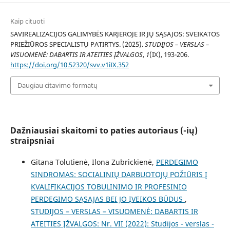
Kaip cituoti
SAVIREALIZACIJOS GALIMYBĖS KARJEROJE IR JŲ SĄSAJOS: SVEIKATOS
PRIEŽIŪROS SPECIALISTŲ PATIRTYS. (2025).
STUDIJOS – VERSLAS –
VISUOMENĖ: DABARTIS IR ATEITIES ĮŽVALGOS
,
1
(IX), 193-206.
https://doi.org/10.52320/svv.v1iIX.352
Daugiau citavimo formatų
Dažniausiai skaitomi to paties autoriaus (-ių)
straipsniai
Gitana Tolutienė, Ilona Zubrickienė,
PERDEGIMO
SINDROMAS: SOCIALINIŲ DARBUOTOJŲ POŽIŪRIS Į
KVALIFIKACIJOS TOBULINIMO IR PROFESINIO
PERDEGIMO SĄSAJAS BEI JO ĮVEIKOS BŪDUS
,
STUDIJOS – VERSLAS – VISUOMENĖ: DABARTIS IR
ATEITIES ĮŽVALGOS: Nr. VII (2022): Studijos - verslas -