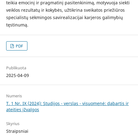
teikia emocinį ir pragmatinį pasitenkinimą, motyvuoja siekti
veiklos rezultatų ir kokybės, užtikrina sveikatos priežiūros
specialistų sėkmingos savirealizacijai karjeros galimybių
tęstinumą.
PDF
Publikuota
2025-04-09
Numeris
T. 1 Nr. IX (2024): Studijos - verslas - visuomenė: dabartis ir
ateities įžvalgos
Skyrius
Straipsniai