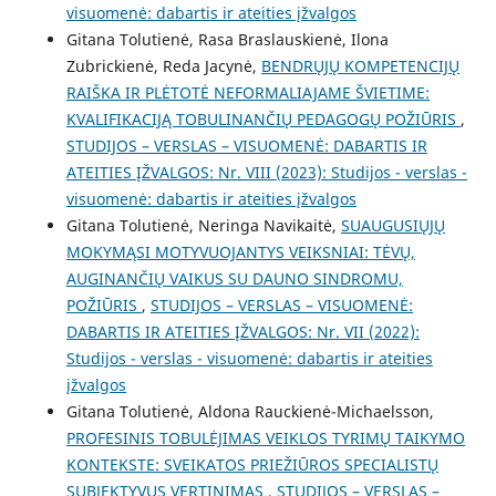
visuomenė: dabartis ir ateities įžvalgos
Gitana Tolutienė, Rasa Braslauskienė, Ilona
Zubrickienė, Reda Jacynė,
BENDRŲJŲ KOMPETENCIJŲ
RAIŠKA IR PLĖTOTĖ NEFORMALIAJAME ŠVIETIME:
KVALIFIKACIJĄ TOBULINANČIŲ PEDAGOGŲ POŽIŪRIS
,
STUDIJOS – VERSLAS – VISUOMENĖ: DABARTIS IR
ATEITIES ĮŽVALGOS: Nr. VIII (2023): Studijos - verslas -
visuomenė: dabartis ir ateities įžvalgos
Gitana Tolutienė, Neringa Navikaitė,
SUAUGUSIŲJŲ
MOKYMĄSI MOTYVUOJANTYS VEIKSNIAI: TĖVŲ,
AUGINANČIŲ VAIKUS SU DAUNO SINDROMU,
POŽIŪRIS
,
STUDIJOS – VERSLAS – VISUOMENĖ:
DABARTIS IR ATEITIES ĮŽVALGOS: Nr. VII (2022):
Studijos - verslas - visuomenė: dabartis ir ateities
įžvalgos
Gitana Tolutienė, Aldona Rauckienė-Michaelsson,
PROFESINIS TOBULĖJIMAS VEIKLOS TYRIMŲ TAIKYMO
KONTEKSTE: SVEIKATOS PRIEŽIŪROS SPECIALISTŲ
SUBJEKTYVUS VERTINIMAS
,
STUDIJOS – VERSLAS –